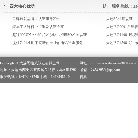
四大核心优势
统一服务热线：1347
口碑铸就品牌，认证服务20年
大连3A信用认证
聚集了大连行业咨询及认证专家
大连ISO9001质
超过600家企业通过我们成功办理ISO相关认证
大连ISO14001环
提供7×24小时不间断的专业的电话咨询服务
大连ISO45001
Copyright © 大连恩格威认证有限公司
网址：http://www.dalianiso9001.com
地址：大连市西岗区五四路亿达新世界A座1282
邮箱：24542850@qq.com
服务热线：13478481246 手机：13478481246
传真：